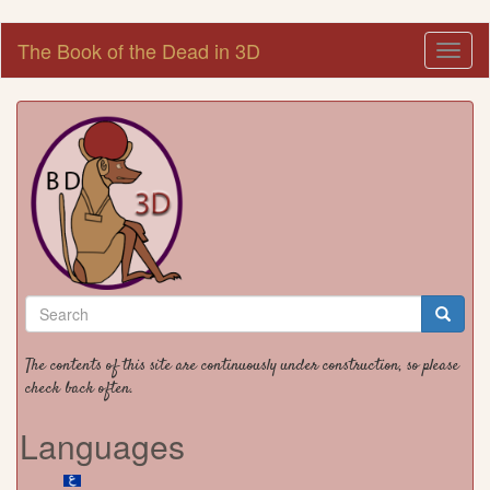
Skip
The Book of the Dead in 3D
Toggl
to
naviga
main
content
Search
form
Search
The contents of this site are continuously under construction, so please
check back often.
Languages