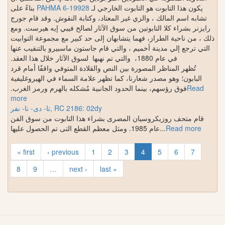
بناءً على
PAHMA 6-19928
يكون هذا التابوت هو التابوت الخارجي لـ
تشابه اسم المالك ، والزي غير المعتاد، وكتابة النقوش. وقد قام جورج
رايزنر بشراء كلا التابوتين من سوق الآثار لصالح فيبي إيه هيرست. ومع
ذلك ، من ناحية الطراز، فهما يتشابهان إلى حد كبير مع مجموعة التوابيت
التي ترجع إلي مدينة أخميم ، والتي قام جاستون ماسبيرو بالتنقيب عنها
في عام 1880، والتي تم نهبها لسوق الآثار خلال هذا العقد.
تُظهر المناظر المصورة بين النص والقلادة المتوفي واقفًا أمام قرد
البابون؛ وهو مصدر شعارنا، كما تظهر علامة السماء في الهيروغليفية
فوق رؤسهم، بينما الحدود الجانبية مُشكله بالهرم ورمز الغرب.
Read
more
تا- دى- نا- نفر, RC 2186: 02dy
قام متحف روزيكروسيان المصرى بشراء هذا التابوت من سوق الفن
عام 1985. ومثل معظم القطع التى تم الحصول عليها
...
Read more
« first
‹ previous
1
2
3
4
5
6
7
8
9
…
next ›
last »