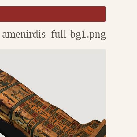
تجاوز
إلى
المحتوى
amenirdis_full-bg1.png
الرئيسي