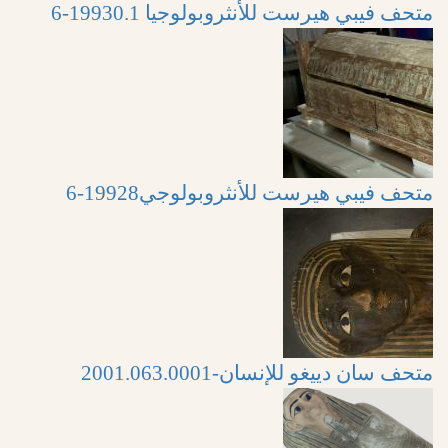
متحف فيبي هيرست للأنثروبولوجيا 19930.1-6
متحف فيبي هيرست للأنثروبولوجي19928-6
متحف سان دييغو للإنسان-2001.063.0001