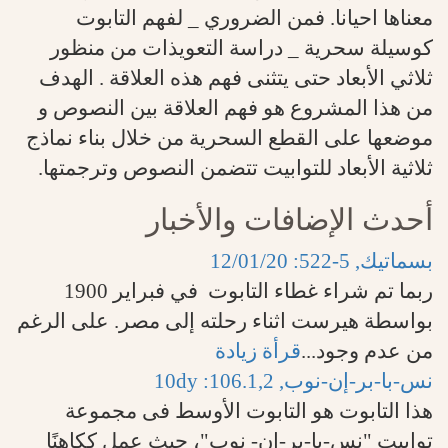
معناها احيانا. فمن الضروري _ لفهم التابوت
كوسيلة سحرية _ دراسة التعويذات من منظور
ثلاثي الأبعاد حتى يتثنى فهم هذه العلاقة . الهدف
من هذا المشروع هو فهم العلاقة بين النصوص و
موضعها على القطع السحرية من خلال بناء نماذج
ثلاثية الأبعاد للتوابيت تتضمن النصوص وترجمتها.
أحدث الإضافات والأخبار
بسماتيك, 5-522: 12/01/20
ربما تم شراء غطاء التابوت في فبراير 1900
بواسطة هيرست اثناء رحلته إلى مصر. على الرغم
من عدم وجود
...
قرأة زيادة
نس-با-بر-إن-نوب, 106.1,2: 10dy
هذا التابوت هو التابوت الأوسط فى مجموعة
توابيت "نس-با-بر-إن- نوب"، حيث عمل ككاهنًا